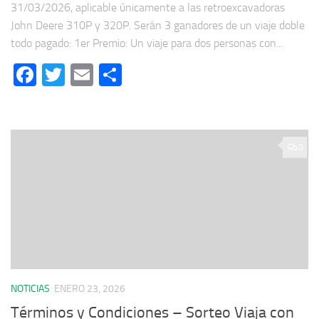
31/03/2026, aplicable únicamente a las retroexcavadoras
John Deere 310P y 320P. Serán 3 ganadores de un viaje doble
todo pagado: 1er Premio: Un viaje para dos personas con...
Facebook
Twitter
Email
Compartir
0
NOTICIAS
ENERO 23, 2026
Términos y Condiciones – Sorteo Viaja con