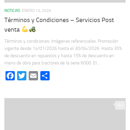
NOTICIAS
ENERO 13, 2026
Términos y Condiciones – Servicios Post
venta
Términos y condiciones: Imágenes referenciales. Promoción
vigente desde 14/01/2026 hasta el 30/04/2026. Hasta 35%
de descuento en repuestos y hasta 15% de descuento en
mano de obra para tractores de la serie 6000. El...
Facebook
Twitter
Email
Compartir
0