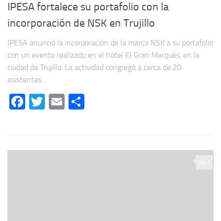
IPESA fortalece su portafolio con la
incorporación de NSK en Trujillo
IPESA anunció la incorporación de la marca NSK a su portafolio
con un evento realizado en el hotel El Gran Marqués, en la
ciudad de Trujillo. La actividad congregó a cerca de 20
asistentes...
Facebook
Twitter
Email
Compartir
0