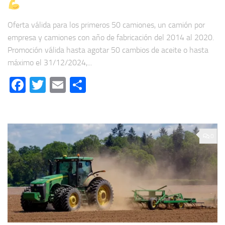
Oferta válida para los primeros 50 camiones, un camión por
empresa y camiones con año de fabricación del 2014 al 2020.
Promoción válida hasta agotar 50 cambios de aceite o hasta
máximo el 31/12/2024,...
Facebook
Twitter
Email
Compartir
0