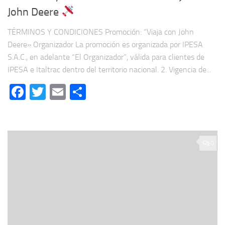
John Deere
TÉRMINOS Y CONDICIONES Promoción: “Viaja con John
Deere» Organizador La promoción es organizada por IPESA
S.A.C., en adelante “El Organizador”, válida para clientes de
IPESA e Italtrac dentro del territorio nacional. 2. Vigencia de...
Facebook
Twitter
Email
Compartir
0