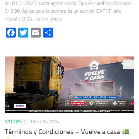
del 01.01.2025 hasta agotar stock. Tipo de cambio referencial:
S/ 3.90. Aplica para la compra de un camión DAF XF, año
modelo 2024, con un precio...
Facebook
Twitter
Email
Compartir
0
NOTICIAS
OCTUBRE 24, 2024
Términos y Condiciones – Vuelve a casa