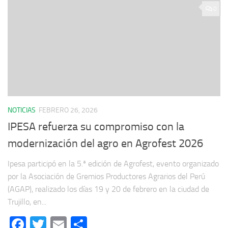
0
NOTICIAS
FEBRERO 26, 2026
IPESA refuerza su compromiso con la
modernización del agro en Agrofest 2026
Ipesa participó en la 5.ª edición de Agrofest, evento organizado
por la Asociación de Gremios Productores Agrarios del Perú
(AGAP), realizado los días 19 y 20 de febrero en la ciudad de
Trujillo, en...
Facebook
Twitter
Email
Compartir