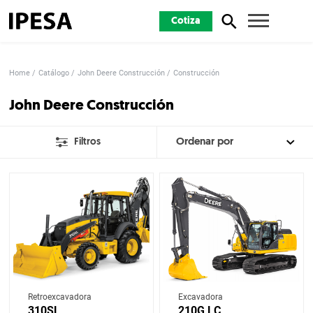
Cotiza
Home
Catálogo
John Deere Construcción
Construcción
John Deere Construcción
Filtros
Retroexcavadora
Excavadora
310SL
210G LC