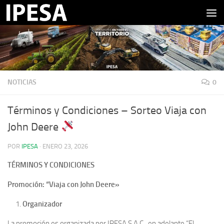
Saltar al contenido
NOTICIAS
0
Términos y Condiciones – Sorteo Viaja con
John Deere
POR
IPESA
·
ENERO 23, 2026
TÉRMINOS Y CONDICIONES
Promoción: “Viaja con John Deere»
Organizador
La promoción es organizada por IPESA S.A.C., en adelante “El