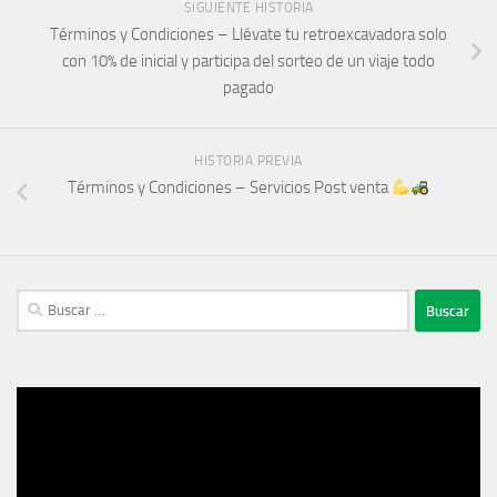
SIGUIENTE HISTORIA
Términos y Condiciones – Llévate tu retroexcavadora solo
con 10% de inicial y participa del sorteo de un viaje todo
pagado
HISTORIA PREVIA
Términos y Condiciones – Servicios Post venta
Buscar:
Reproductor
de
vídeo