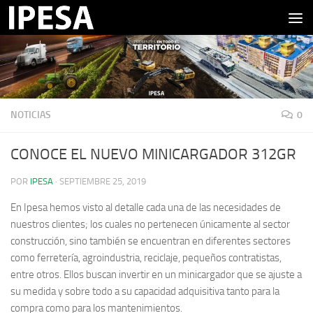
Saltar al contenido
NOTICIAS
0
CONOCE EL NUEVO MINICARGADOR 312GR
POR
IPESA
·
SEPTIEMBRE 25, 2019
En Ipesa hemos visto al detalle cada una de las necesidades de
nuestros clientes; los cuales no pertenecen únicamente al sector
construcción, sino también se encuentran en diferentes sectores
como ferretería, agroindustria, reciclaje, pequeños contratistas,
entre otros. Ellos buscan invertir en un minicargador que se ajuste a
su medida y sobre todo a su capacidad adquisitiva tanto para la
compra como para los mantenimientos.