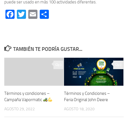
puede ser usado en más 100 actividades diferentes.
Facebook
Twitter
Email
Compartir
TAMBIÉN TE PODRÍA GUSTAR...
0
0
Términos y condiciones –
Términos y Condiciones –
Campaña Vapormatic
Feria Original John Deere
AGOSTO 29, 2022
AGOSTO 18, 2020