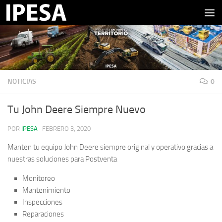
Saltar al contenido
NOTICIAS
0
Tu John Deere Siempre Nuevo
POR
IPESA
·
FEBRERO 3, 2020
Manten tu equipo John Deere siempre original y operativo gracias a
nuestras soluciones para Postventa
Monitoreo
Mantenimiento
Inspecciones
Reparaciones