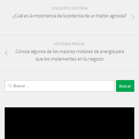
SIGUIENTE HISTORIA
¿Cuál es la importancia de la potencia de un tractor agrícola?
HISTORIA PREVIA
Conoce algunos de los mejores motores de energía para
que los implementes en tu negocio
Buscar:
Reproductor
de
vídeo