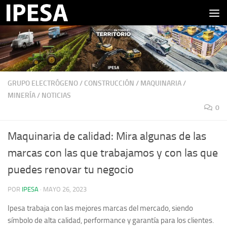
Saltar al contenido
GRUPO ELECTRÓGENO
/
CONSTRUCCIÓN
/
MAQUINARIA
/
MINERÍA
/
NOTICIAS
0
Maquinaria de calidad: Mira algunas de las
marcas con las que trabajamos y con las que
puedes renovar tu negocio
POR
IPESA
·
MAYO 26, 2023
Ipesa trabaja con las mejores marcas del mercado, siendo
símbolo de alta calidad, performance y garantía para los clientes.