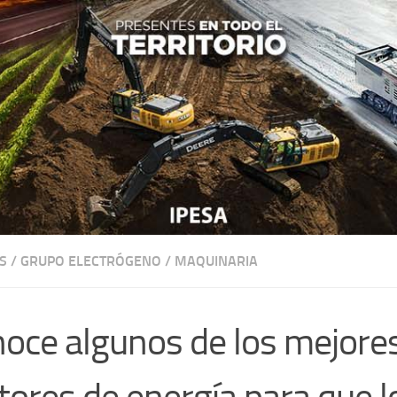
S
/
GRUPO ELECTRÓGENO
/
MAQUINARIA
oce algunos de los mejore
ores de energía para que l