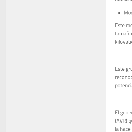
Mo
Este mo
tamaño 
kilovati
Este gr
reconoc
potenci
El gene
(AVR) q
la hace