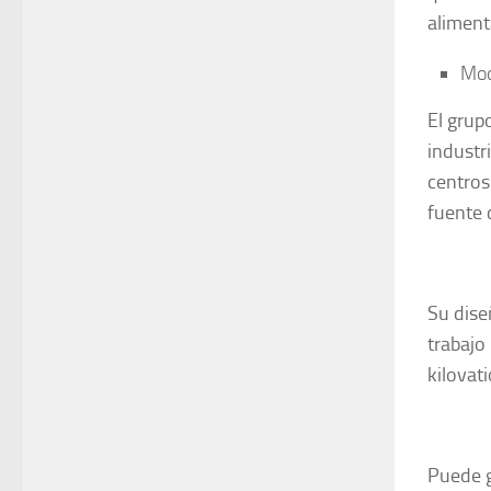
aliment
Mod
El grup
industr
centros
fuente 
Su dise
trabajo
kilovat
Puede g