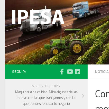
Saltar al contenido
SEGUIR:
NOTICIA
SIGUIENTE HISTORIA
Con
Maquinaria de calidad: Mira algunas de las
marcas con las que trabajamos y con las
que puedes renovar tu negocio
mot