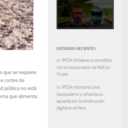
ENTRADAS RECIENTES
IPESA fortalece su portafolio
con la incorporación de NSK en
as que se requiere
Trujillo
e cortes de
IPESA incorpora Leica
ed pública no está
Geosystems y refuerza su
erna que alimenta
apuesta por la construcción
digital en el Perú