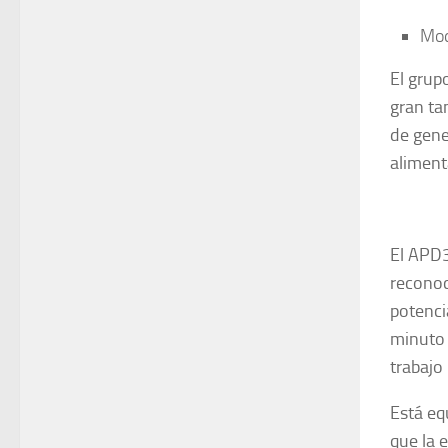
Mo
El grup
gran ta
de gene
aliment
El APD3
reconoc
potenci
minuto 
trabajo
Está eq
que la 