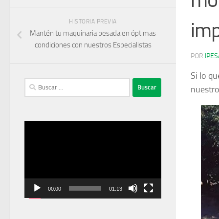
HISTORIA PREVIA
imp
Mantén tu maquinaria pesada en óptimas
condiciones con nuestros Especialistas
POR
IPES
Si lo q
Buscar:
nuestro
Reproductor
de
vídeo
00:00
01:13