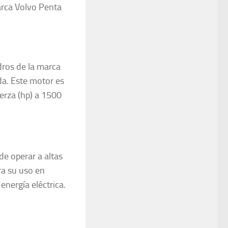
arca
Volvo Penta
dros de la marca
da. Este motor es
erza (hp) a 1500
de operar a altas
ra su uso en
energía eléctrica.