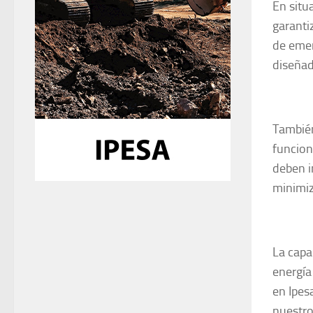
En situ
garanti
de emer
diseñad
También
funcion
deben i
minimiz
La capa
energía
en Ipe
nuestro