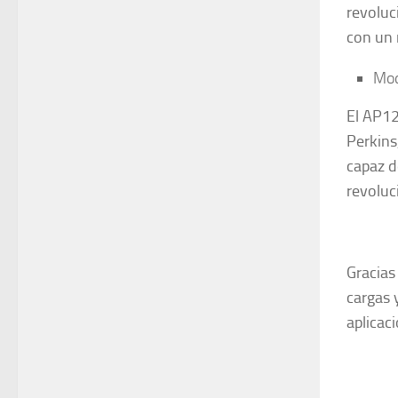
revoluc
con un 
Mod
El AP12
Perkins
capaz d
revoluc
Gracias
cargas 
aplicac