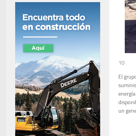
10
El grup
suminis
energía
disponi
un gene