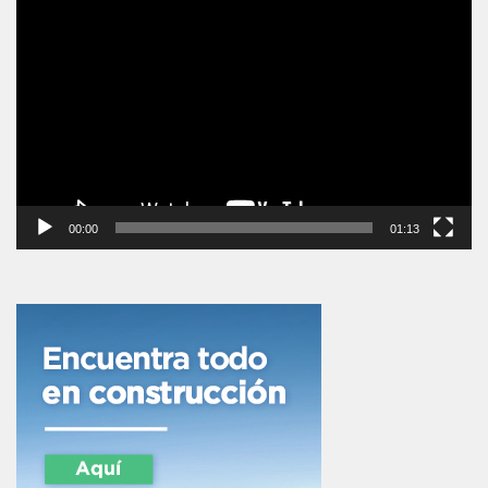
Reproductor
de
vídeo
00:00
01:13