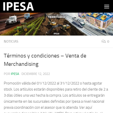
Saltar al contenido
NOTICIAS
0
Términos y condiciones – Venta de
Merchandising
POR
IPESA
·
DICIEMBRE 12, 2022
Promoción válida del 01/12/2022 al 31/12/2022 o hasta agotar
stock. Los artículos estarán disponibles para retiro del cliente de 2 a
3 días útiles una vez hecha la compra. Los artículos se entregarán
únicamente en las sucursales definidas por Ipesa a nivel nacional
previa coordinación con el asesor que lo atienda. Ver aquí