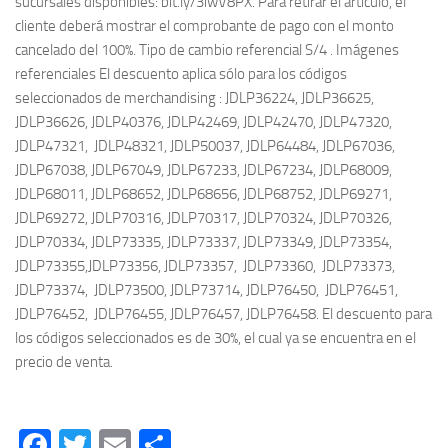
sucursales disponibles: bit.ly/3iwV8PX. Para retirar el artículo, el
cliente deberá mostrar el comprobante de pago con el monto
cancelado del 100%. Tipo de cambio referencial S/4 . Imágenes
referenciales El descuento aplica sólo para los códigos
seleccionados de merchandising : JDLP36224, JDLP36625,
JDLP36626, JDLP40376, JDLP42469, JDLP42470, JDLP47320,
JDLP47321, JDLP48321, JDLP50037, JDLP64484, JDLP67036,
JDLP67038, JDLP67049, JDLP67233, JDLP67234, JDLP68009,
JDLP68011, JDLP68652, JDLP68656, JDLP68752, JDLP69271,
JDLP69272, JDLP70316, JDLP70317, JDLP70324, JDLP70326,
JDLP70334, JDLP73335, JDLP73337, JDLP73349, JDLP73354,
JDLP73355,JDLP73356, JDLP73357, JDLP73360, JDLP73373,
JDLP73374, JDLP73500, JDLP73714, JDLP76450, JDLP76451,
JDLP76452, JDLP76455, JDLP76457, JDLP76458. El descuento para
los códigos seleccionados es de 30%, el cual ya se encuentra en el
precio de venta.
Facebook
Twitter
Email
Compartir