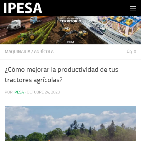
Saltar al contenido
MAQUINARIA
/
AGRÍCOLA
0
¿Cómo mejorar la productividad de tus
tractores agrícolas?
POR
IPESA
·
OCTUBRE 24, 2023