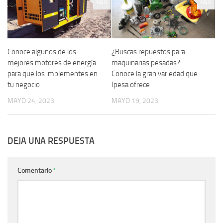
0
0
Conoce algunos de los
¿Buscas repuestos para
mejores motores de energía
maquinarias pesadas?:
para que los implementes en
Conoce la gran variedad que
tu negocio
Ipesa ofrece
MAYO 24, 2023
MAYO 19, 2023
DEJA UNA RESPUESTA
Comentario
*