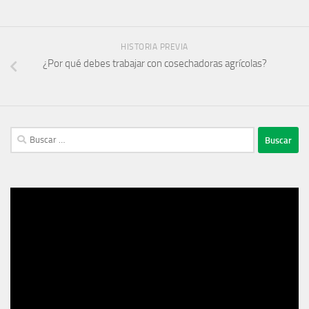
HISTORIA PREVIA
¿Por qué debes trabajar con cosechadoras agrícolas?
Buscar:
Reproductor
de
vídeo