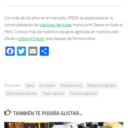
Con más de 40 años en el mercado, IPESA se especializa en la
comercialización de
tractores agrícolas
marca John Deere en todo el
Perú. Conoce más de nuestros equipos agrícolas en nuestra web
oficial y
cotiza el tractor
que deseas de forma online.
Facebook
Twitter
Email
Compartir
Etiquetas:
Ipesa
John Deere
Mantenimiento
Maquinaria agrícola
Maquinarias pesadas
Tractor agrícola
Tractores agrícolas
TAMBIÉN TE PODRÍA GUSTAR...