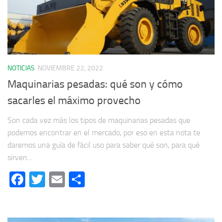
NOTICIAS
NOVIEMBRE 22, 2022
Maquinarias pesadas: qué son y cómo
sacarles el máximo provecho
Son cada vez más los tipos de maquinarias pesadas que
podemos encontrar en el mercado, por eso en esta nota te
daremos una guía de fácil uso para saber qué son, para qué
sirven...
Facebook
Twitter
Email
Compartir