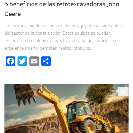
5 beneficios de las retroexcavadoras John
Deere
Las retroexcavadoras son uno de los equipos más versátiles
del sector de la construcción. Estos equipos se pueden
encontrar en cualquier proyecto y obra ya que, gracias a su
excelente diseño, permiten realizar trabajos...
Facebook
Twitter
Email
Compartir
0