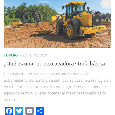
2
NOTICIAS
AGOSTO 19, 2020
¿Qué es una retroexcavadora? Guía básica
Una máquina retroexcavadora es una herramienta
extremadamente fuerte y versátil que se desempeña muy bien
en diferentes operaciones. Sin embargo, debes seleccionar el
equipo correcto si quieres obtener el mejor desempeño de tu
máquina....
Facebook
Twitter
Email
Compartir