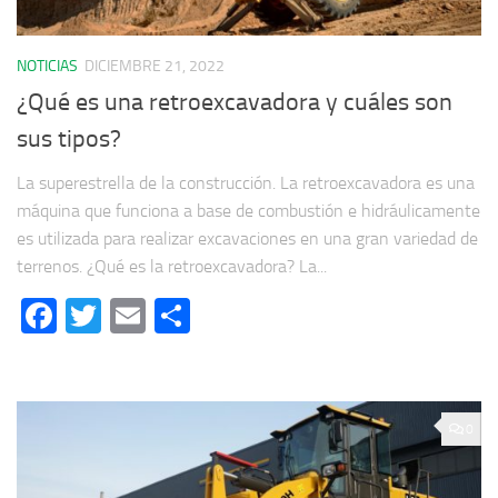
NOTICIAS
DICIEMBRE 21, 2022
¿Qué es una retroexcavadora y cuáles son
sus tipos?
La superestrella de la construcción. La retroexcavadora es una
máquina que funciona a base de combustión e hidráulicamente
es utilizada para realizar excavaciones en una gran variedad de
terrenos. ¿Qué es la retroexcavadora? La...
Facebook
Twitter
Email
Compartir
0