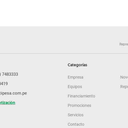
Repre
Categorías
) 7483333
Empresa
Nov
0419
Equipos
Rep
@ipesa.com.pe
Financiamiento
otización
Promociones
Servicios
Contacto