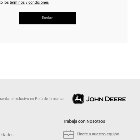
to los
términos y condiciones
Enviar
sentate exclusivo en Perú de la marca:
Trabaja con Nosotros
edades
Únete a nuestro equipo