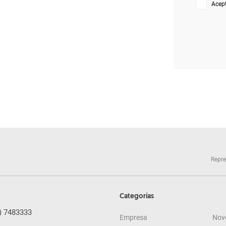
Acep
Repre
Categorías
) 7483333
Empresa
Nov