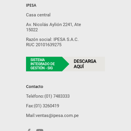
IPESA
Casa central
Av. Nicolás Aylión 2241, Ate
15022
Razón social: IPESA S.A.C.
RUC 20101639275
SISTEMA
DESCARGA
INTEGRADO DE
AQUÍ
GESTIÓN - SIG
Contacto
Teléfono:
(01) 7483333
Fax:
(01) 3260419
Mail:
ventas@ipesa.com.pe