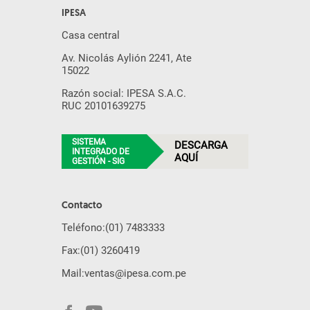
IPESA
Casa central
Av. Nicolás Aylión 2241, Ate
15022
Razón social: IPESA S.A.C.
RUC 20101639275
SISTEMA
DESCARGA
INTEGRADO DE
AQUÍ
GESTIÓN - SIG
Contacto
Teléfono:
(01) 7483333
Fax:
(01) 3260419
Mail:
ventas@ipesa.com.pe