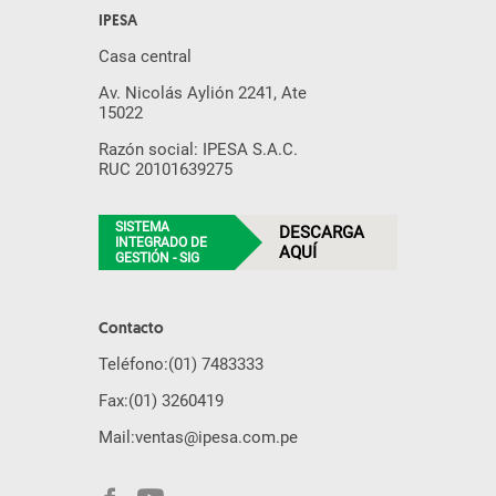
IPESA
Casa central
Av. Nicolás Aylión 2241, Ate
15022
Razón social: IPESA S.A.C.
RUC 20101639275
SISTEMA
DESCARGA
INTEGRADO DE
AQUÍ
GESTIÓN - SIG
Contacto
Teléfono:
(01) 7483333
Fax:
(01) 3260419
Mail:
ventas@ipesa.com.pe