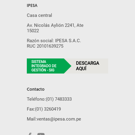
IPESA
Casa central
Av. Nicolás Aylión 2241, Ate
15022
Razón social: IPESA S.A.C.
RUC 20101639275
SISTEMA
DESCARGA
INTEGRADO DE
AQUÍ
GESTIÓN - SIG
Contacto
Teléfono:
(01) 7483333
Fax:
(01) 3260419
Mail:
ventas@ipesa.com.pe