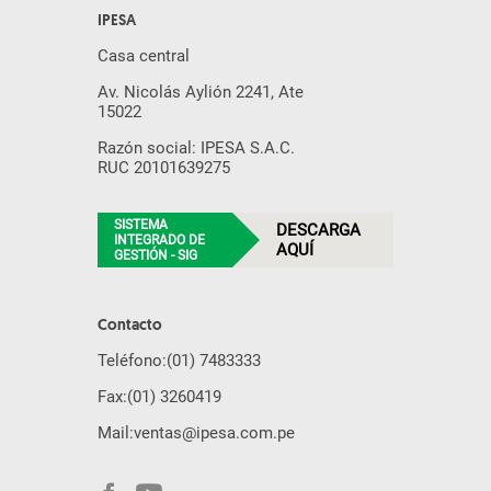
IPESA
Casa central
Av. Nicolás Aylión 2241, Ate
15022
Razón social: IPESA S.A.C.
RUC 20101639275
SISTEMA
DESCARGA
INTEGRADO DE
AQUÍ
GESTIÓN - SIG
Contacto
Teléfono:
(01) 7483333
Fax:
(01) 3260419
Mail:
ventas@ipesa.com.pe