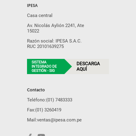
IPESA
Casa central
Av. Nicolás Aylión 2241, Ate
15022
Razón social: IPESA S.A.C.
RUC 20101639275
SISTEMA
DESCARGA
INTEGRADO DE
AQUÍ
GESTIÓN - SIG
Contacto
Teléfono:
(01) 7483333
Fax:
(01) 3260419
Mail:
ventas@ipesa.com.pe