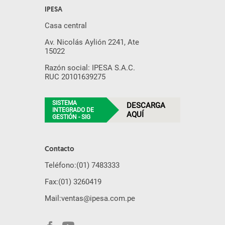
IPESA
Casa central
Av. Nicolás Aylión 2241, Ate
15022
Razón social: IPESA S.A.C.
RUC 20101639275
SISTEMA
DESCARGA
INTEGRADO DE
AQUÍ
GESTIÓN - SIG
Contacto
Teléfono:
(01) 7483333
Fax:
(01) 3260419
Mail:
ventas@ipesa.com.pe