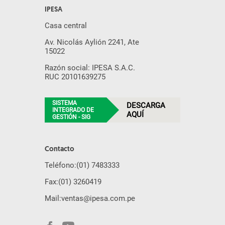
IPESA
Casa central
Av. Nicolás Aylión 2241, Ate
15022
Razón social: IPESA S.A.C.
RUC 20101639275
SISTEMA
DESCARGA
INTEGRADO DE
AQUÍ
GESTIÓN - SIG
Contacto
Teléfono:
(01) 7483333
Fax:
(01) 3260419
Mail:
ventas@ipesa.com.pe