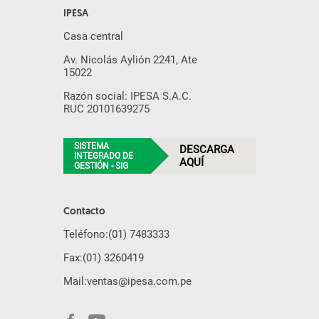
IPESA
Casa central
Av. Nicolás Aylión 2241, Ate
15022
Razón social: IPESA S.A.C.
RUC 20101639275
SISTEMA
DESCARGA
INTEGRADO DE
AQUÍ
GESTIÓN - SIG
Contacto
Teléfono:
(01) 7483333
Fax:
(01) 3260419
Mail:
ventas@ipesa.com.pe