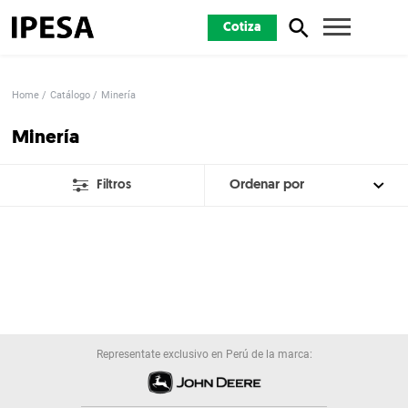
Cotiza
Home
Catálogo
Minería
Minería
Filtros
Representate exclusivo en Perú de la marca: