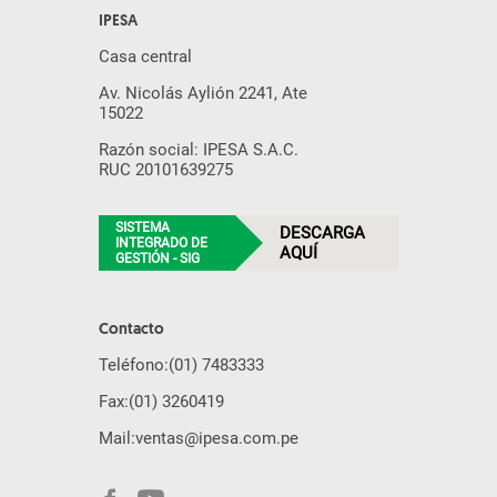
IPESA
Casa central
Av. Nicolás Aylión 2241, Ate
15022
Razón social: IPESA S.A.C.
RUC 20101639275
SISTEMA
DESCARGA
INTEGRADO DE
AQUÍ
GESTIÓN - SIG
Contacto
Teléfono:
(01) 7483333
Fax:
(01) 3260419
Mail:
ventas@ipesa.com.pe