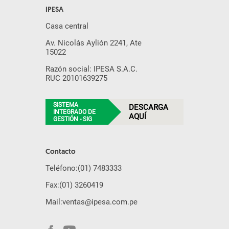
IPESA
Casa central
Av. Nicolás Aylión 2241, Ate
15022
Razón social: IPESA S.A.C.
RUC 20101639275
SISTEMA
DESCARGA
INTEGRADO DE
AQUÍ
GESTIÓN - SIG
Contacto
Teléfono:
(01) 7483333
Fax:
(01) 3260419
Mail:
ventas@ipesa.com.pe