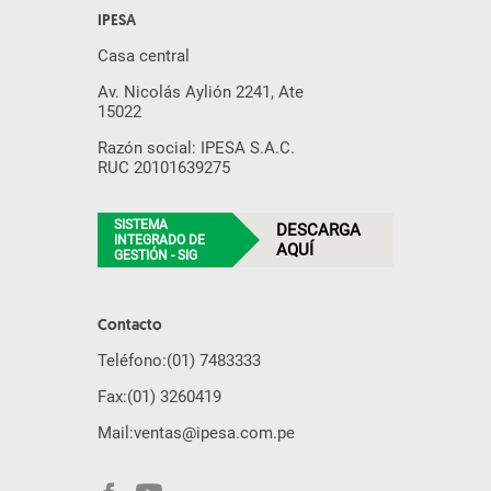
IPESA
Casa central
Av. Nicolás Aylión 2241, Ate
15022
Razón social: IPESA S.A.C.
RUC 20101639275
SISTEMA
DESCARGA
INTEGRADO DE
AQUÍ
GESTIÓN - SIG
Contacto
Teléfono:
(01) 7483333
Fax:
(01) 3260419
Mail:
ventas@ipesa.com.pe