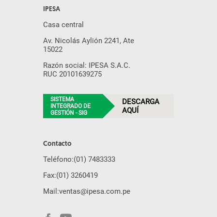
IPESA
Casa central
Av. Nicolás Aylión 2241, Ate
15022
Razón social: IPESA S.A.C.
RUC 20101639275
SISTEMA
DESCARGA
INTEGRADO DE
AQUÍ
GESTIÓN - SIG
Contacto
Teléfono:
(01) 7483333
Fax:
(01) 3260419
Mail:
ventas@ipesa.com.pe