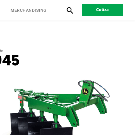
S
MERCHANDISING
Cotiza
do
945