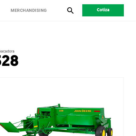
S
MERCHANDISING
Cotiza
acadora
328