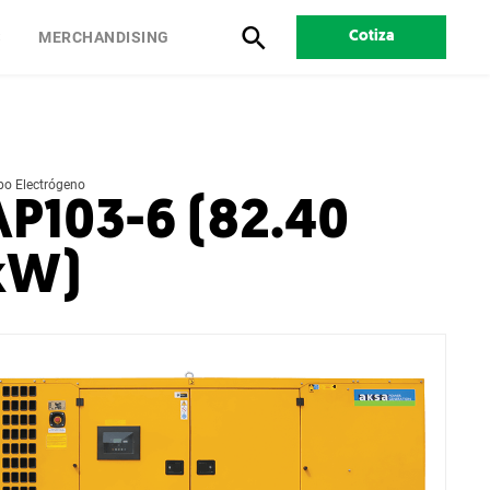
S
MERCHANDISING
Cotiza
po Electrógeno
AP103-6 (82.40
kW)