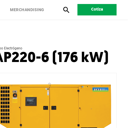
S
MERCHANDISING
Cotiza
po Electrógeno
AP220-6 (176 kW)