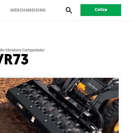
S
MERCHANDISING
Cotiza
illo Vibratorio Compactador
VR73