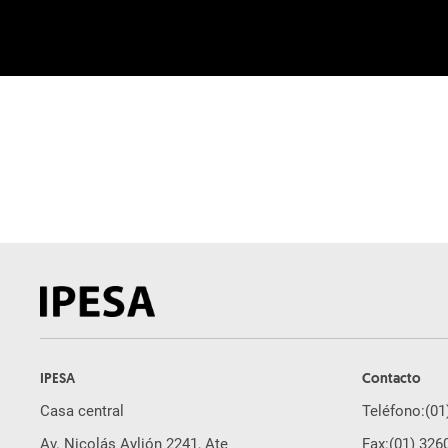
IPESA
Contacto
Casa central
Teléfono:
(01
Av. Nicolás Aylión 2241, Ate
Fax:
(01) 326