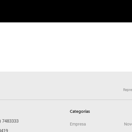
Repre
Categorías
) 7483333
Empresa
Nov
0419