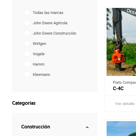
Todas las marcas
John Deere Agrícola
John Deere Construcción
Wirtgen
Vogele
Hamm
Kleemann
Plato Compac
Benninghoven
C-4C
Ciber
Categorías
Ver detalle
Aksa
Fiori
Terramac
Construcción