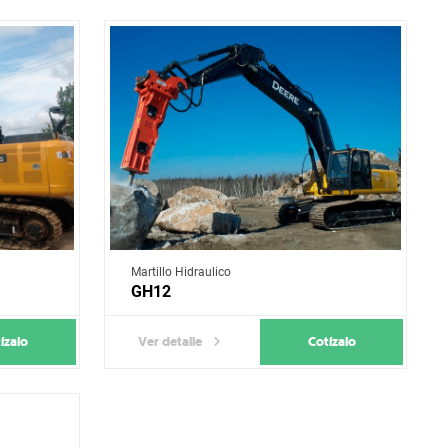
Martillo Hidraulico
GH12
ízalo
Cotízalo
Ver detalle