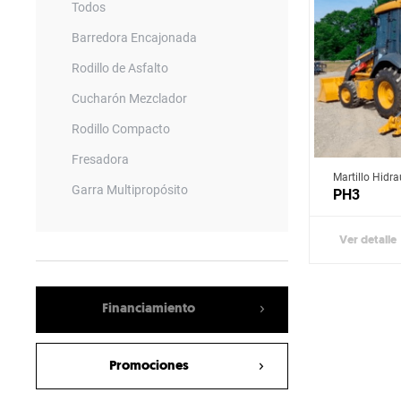
Romanelli
Todos
Bergkamp
Barredora Encajonada
Simem
Rodillo de Asfalto
NPK
Cucharón Mezclador
Socomec
Rodillo Compacto
Baldan
Fresadora
Martillo Hidra
Bison
Garra Multipropósito
PH3
GF Gordini
Rodillo Vibratorio Compactador
Ver detalle
Gama
Hoja Topadora
Fieldking
Retroexcavadora
JF
Financiamiento
Horquillas Porta Pallets
Lavrale
Vehiculo todo terreno
DAF
Promociones
Barredora Angular
Kenworth