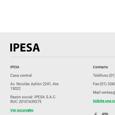
Zanjadora de Cadenas
YANMAR
Excavadora
Cargador Frontal
Tractor de Orugas
Motoniveladora
Miniexcavadora
Equipos usados
Ahoyador
IPESA
Contacto
Minicargador
Casa central
Teléfono:
(01
Autohormigonera
Av. Nicolás Aylión 2241, Ate
Fax:
(01) 326
Brazo Excavador
15022
Mail:
ventas
Martillo Hidraulico
Razón social: IPESA S.A.C.
RUC 20101639275
Solicite una c
Orugas De Acero
Ver sucursales
Plato Compactador