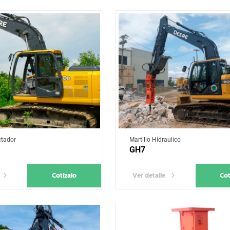
tador
Martillo Hidraulico
GH7
Cotízalo
Cot
Ver detalle