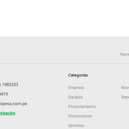
Repre
Categorías
) 7483333
Empresa
Nov
0419
Equipos
Rep
@ipesa.com.pe
Financiamiento
otización
Promociones
Servicios