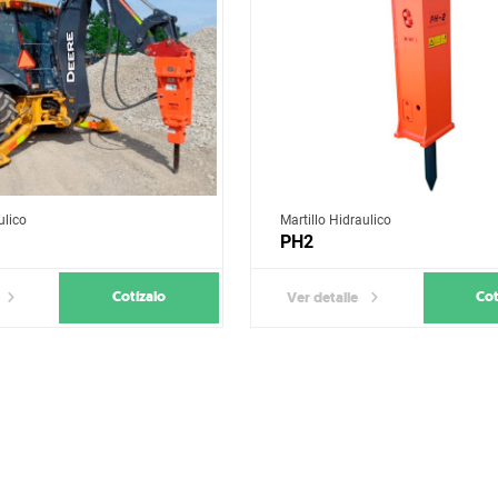
ulico
Martillo Hidraulico
PH2
Cotízalo
Cot
Ver detalle