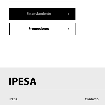
Romanelli
Bergkamp
Financiamiento
Simem
NPK
Promociones
Socomec
Baldan
Bison
GF Gordini
Gama
Fieldking
JF
Lavrale
DAF
IPESA
Contacto
Kenworth