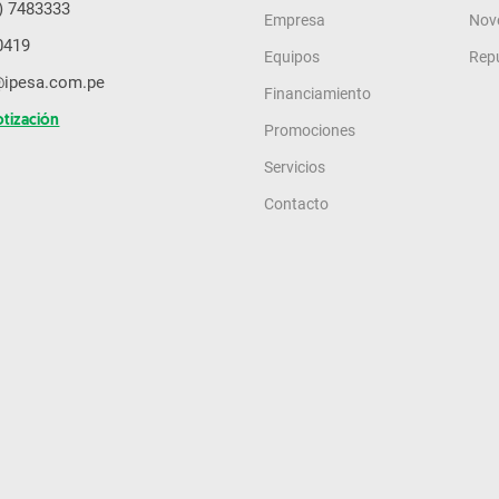
) 7483333
Empresa
Nov
0419
Equipos
Rep
@ipesa.com.pe
Financiamiento
otización
Promociones
Servicios
Contacto