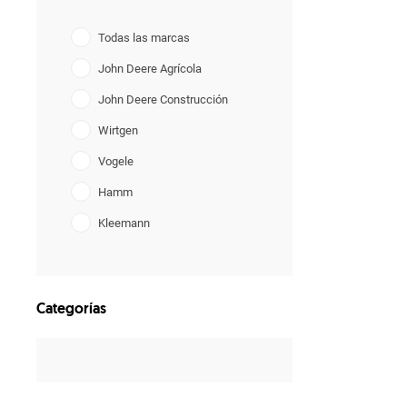
Todas las marcas
John Deere Agrícola
John Deere Construcción
Wirtgen
Vogele
Hamm
Kleemann
Benninghoven
Ciber
Categorías
Aksa
Fiori
Terramac