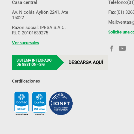
Casa central
Teléfono:
(01
YANMAR
Av. Nicolás Aylión 2241, Ate
Fax:
(01) 326
15022
Mail:
ventas
Razón social: IPESA S.A.C.
RUC 20101639275
Solicite una c
Ver sucursales
SISTEMA INTEGRADO
DESCARGA AQUÍ
DE GESTIÓN - SIG
Certificaciones