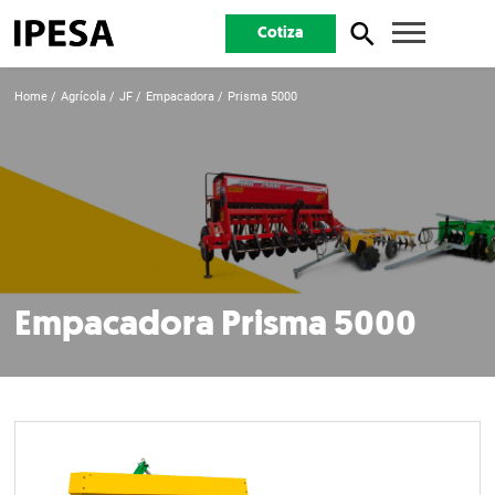
Cotiza
Home
Agrícola
JF
Empacadora
Prisma 5000
Empacadora Prisma 5000