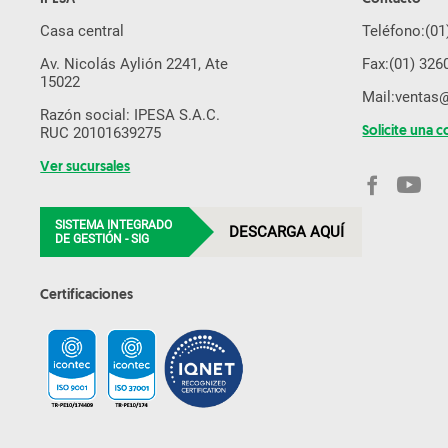
Casa central
Teléfono:
(01
Av. Nicolás Aylión 2241, Ate
Fax:
(01) 326
15022
Mail:
ventas
Razón social: IPESA S.A.C.
RUC 20101639275
Solicite una c
Ver sucursales
SISTEMA INTEGRADO
DESCARGA AQUÍ
DE GESTIÓN - SIG
Certificaciones