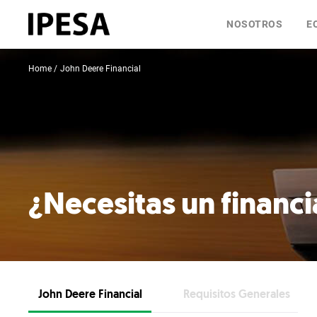
NOSOTROS
E
Home
John Deere Financial
¿Necesitas un financ
John Deere Financial
Requisitos Generales