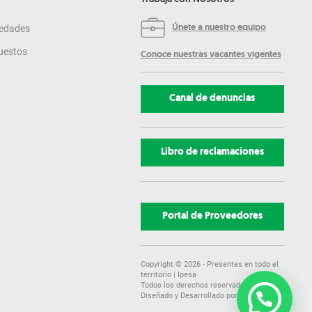
edades
Únete a nuestro equipo
uestos
Conoce nuestras vacantes vigentes
Canal de denuncias
Libro de reclamaciones
Portal de Proveedores
Copyright ©
2026
- Presentes en todo el
territorio | Ipesa
Todos los derechos reservados.
Diseñado y Desarrollado por