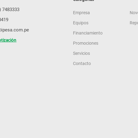
) 7483333
Empresa
Nov
0419
Equipos
Rep
@ipesa.com.pe
Financiamiento
otización
Promociones
Servicios
Contacto