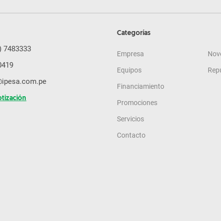
Categorías
) 7483333
Empresa
Nov
0419
Equipos
Rep
@ipesa.com.pe
Financiamiento
otización
Promociones
Servicios
Contacto