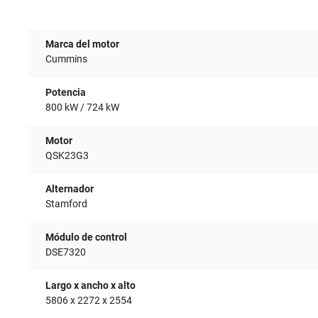
Marca del motor
Cummins
Potencia
800 kW / 724 kW
Motor
QSK23G3
Alternador
Stamford
Módulo de control
DSE7320
Largo x ancho x alto
5806 x 2272 x 2554