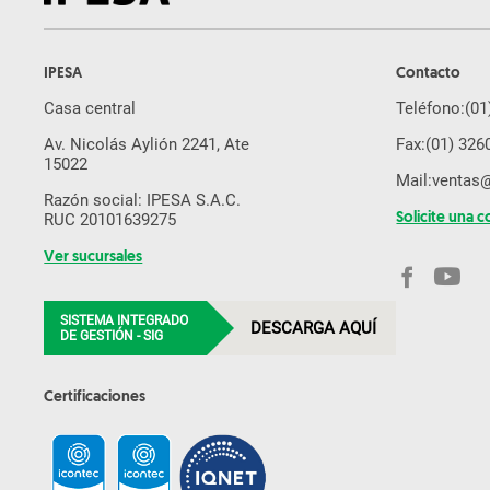
IPESA
Contacto
Casa central
Teléfono:
(01
Av. Nicolás Aylión 2241, Ate
Fax:
(01) 326
15022
Mail:
ventas
Razón social: IPESA S.A.C.
RUC 20101639275
Solicite una c
Ver sucursales
SISTEMA INTEGRADO
DESCARGA AQUÍ
DE GESTIÓN - SIG
Certificaciones