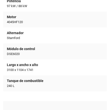
Potencia
97 kW / 88 kW
Motor
4045HF120
Alternador
Stamford
Módulo de control
DSE6020
Largo x ancho x alto
3100 x 1104 x 1741
Tanque de combustible
240 L