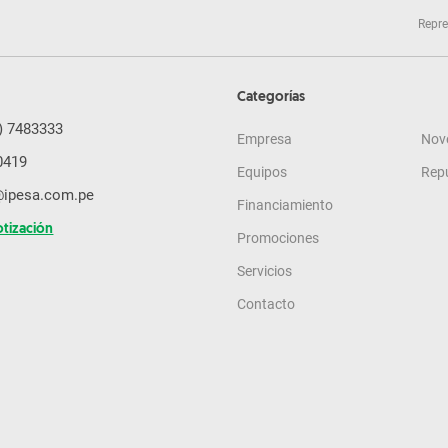
Repre
Categorías
) 7483333
Empresa
Nov
0419
Equipos
Rep
@ipesa.com.pe
Financiamiento
otización
Promociones
Servicios
Contacto