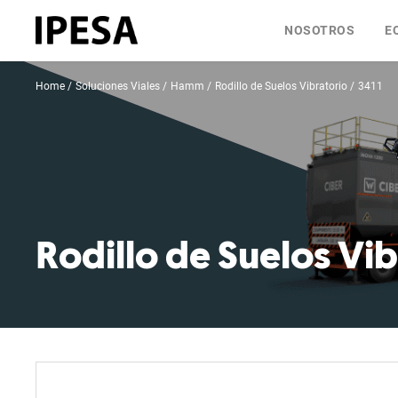
NOSOTROS
E
Home
Soluciones Viales
Hamm
Rodillo de Suelos Vibratorio
3411
Rodillo de Suelos Vib