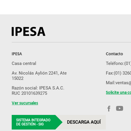
IPESA
Contacto
Casa central
Teléfono:
(01
Av. Nicolás Aylión 2241, Ate
Fax:
(01) 326
15022
Mail:
ventas
Razón social: IPESA S.A.C.
RUC 20101639275
Solicite una c
Ver sucursales
SISTEMA INTEGRADO
DESCARGA AQUÍ
DE GESTIÓN - SIG