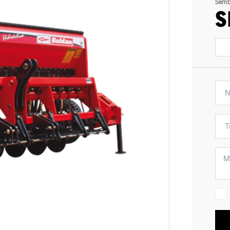
Semb
S