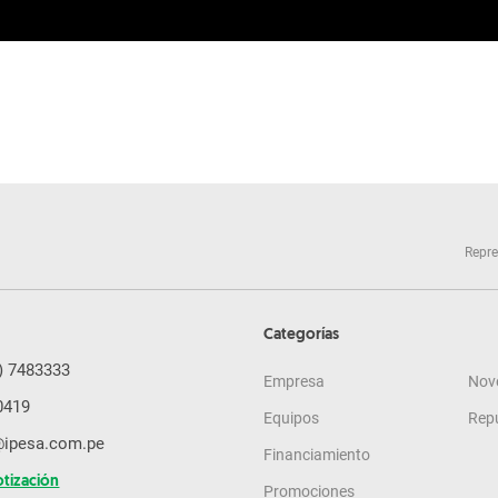
Repre
Categorías
) 7483333
Empresa
Nov
0419
Equipos
Rep
@ipesa.com.pe
Financiamiento
otización
Promociones