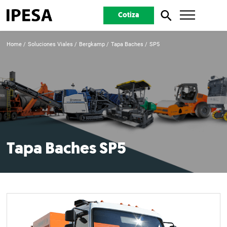
Cotiza
Home
Soluciones Viales
Bergkamp
Tapa Baches
SP5
Tapa Baches SP5