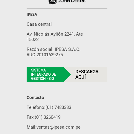
IPESA
Casa central
Av. Nicolás Aylión 2241, Ate
15022
Razón social: IPESA S.A.C.
RUC 20101639275
SISTEMA
DESCARGA
INTEGRADO DE
AQUÍ
GESTIÓN - SIG
Contacto
Teléfono:
(01) 7483333
Fax:
(01) 3260419
Mail:
ventas@ipesa.com.pe