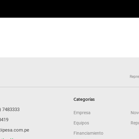
Repre
Categorías
) 7483333
Empresa
Nov
0419
Equipos
Rep
@ipesa.com.pe
Financiamiento