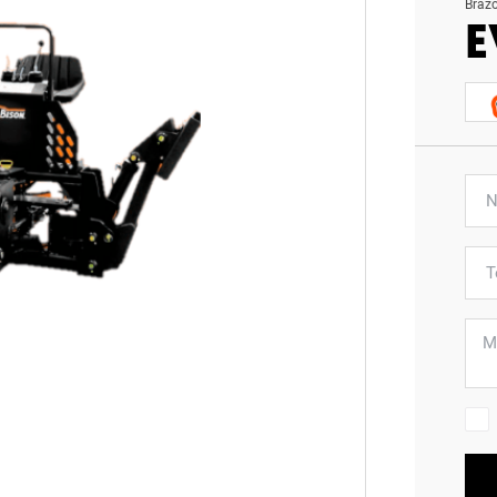
Braz
E