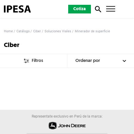
Cotiza
Home
Catálogo
Ciber
Soluciones Viales
Minerador de superficie
Ciber
Filtros
Representate exclusivo en Perú de la marca: