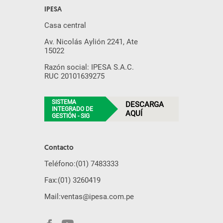
IPESA
Casa central
Av. Nicolás Aylión 2241, Ate
15022
Razón social: IPESA S.A.C.
RUC 20101639275
SISTEMA
DESCARGA
INTEGRADO DE
AQUÍ
GESTIÓN - SIG
Contacto
Teléfono:
(01) 7483333
Fax:
(01) 3260419
Mail:
ventas@ipesa.com.pe