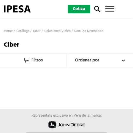
Cotiza
Home
Catálogo
Ciber
Soluciones Viales
Rodillos Neumático
Ciber
Filtros
Representate exclusivo en Perú de la marca: