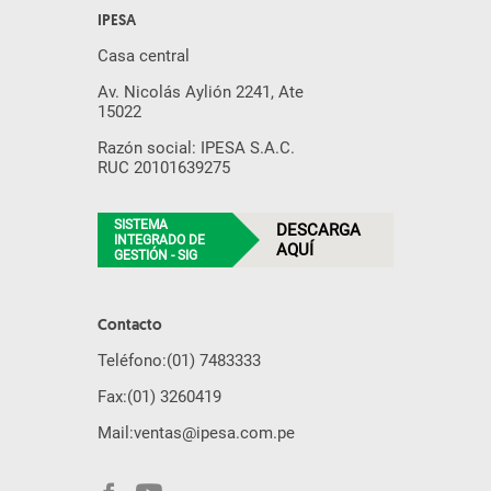
IPESA
Casa central
Av. Nicolás Aylión 2241, Ate
15022
Razón social: IPESA S.A.C.
RUC 20101639275
SISTEMA
DESCARGA
INTEGRADO DE
AQUÍ
GESTIÓN - SIG
Contacto
Teléfono:
(01) 7483333
Fax:
(01) 3260419
Mail:
ventas@ipesa.com.pe