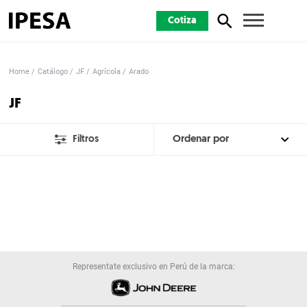
Cotiza
Home
Catálogo
JF
Agrícola
Arado
JF
Filtros
Representate exclusivo en Perú de la marca: