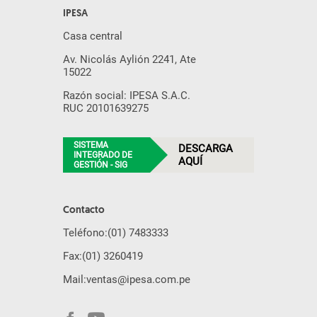
IPESA
Casa central
Av. Nicolás Aylión 2241, Ate
15022
Razón social: IPESA S.A.C.
RUC 20101639275
SISTEMA
DESCARGA
INTEGRADO DE
AQUÍ
GESTIÓN - SIG
Contacto
Teléfono:
(01) 7483333
Fax:
(01) 3260419
Mail:
ventas@ipesa.com.pe