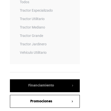
Todos
Tractor Especializado
Tractor Utilitario
Tractor Mediano
Tractor Grande
Tractor Jardinero
Vehículo Utilitario
Remolque
Barrenadora
Vagon Mezclador
Financiamiento
Empacadora
Sembradora Neumatica
Promociones
Rotary