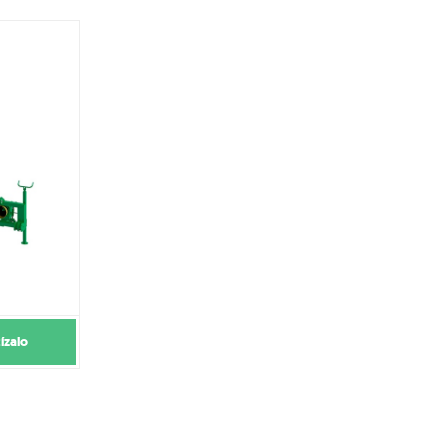
ízalo