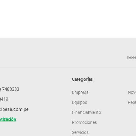
Repre
Categorías
) 7483333
Empresa
Nov
0419
Equipos
Rep
@ipesa.com.pe
Financiamiento
otización
Promociones
Servicios