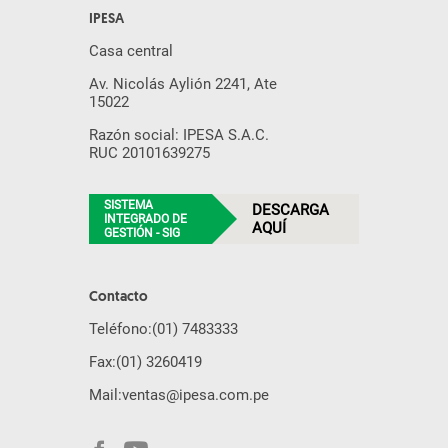
IPESA
Casa central
Av. Nicolás Aylión 2241, Ate
15022
Razón social: IPESA S.A.C.
RUC 20101639275
SISTEMA
DESCARGA
INTEGRADO DE
AQUÍ
GESTIÓN - SIG
Contacto
Teléfono:
(01) 7483333
Fax:
(01) 3260419
Mail:
ventas@ipesa.com.pe