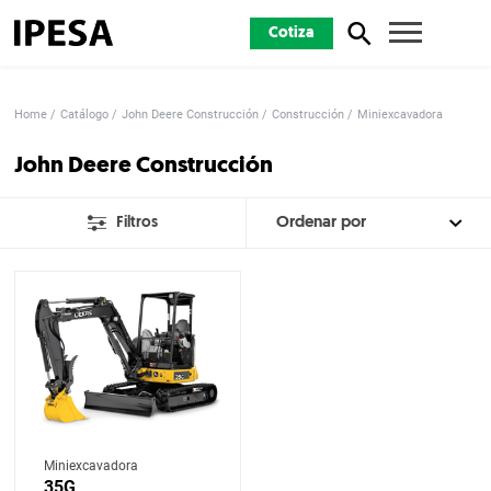
Cotiza
Home
Catálogo
John Deere Construcción
Construcción
Miniexcavadora
John Deere Construcción
Filtros
Miniexcavadora
35G