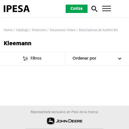
Cotiza
Home
Catálogo
Kleemann
Soluciones Viales
Mezcladoras de Asfalto BA
Kleemann
Filtros
Representate exclusivo en Perú de la marca: