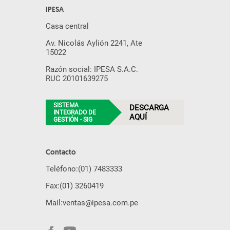
IPESA
Casa central
Av. Nicolás Aylión 2241, Ate
15022
Razón social: IPESA S.A.C.
RUC 20101639275
SISTEMA
DESCARGA
INTEGRADO DE
AQUÍ
GESTIÓN - SIG
Contacto
Teléfono:
(01) 7483333
Fax:
(01) 3260419
Mail:
ventas@ipesa.com.pe