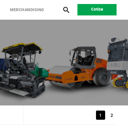
S
MERCHANDISING
Cotiza
1
2