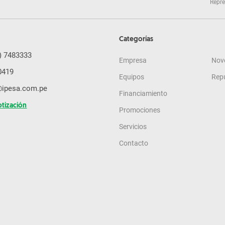
Repre
Categorías
) 7483333
Empresa
Nov
0419
Equipos
Rep
@ipesa.com.pe
Financiamiento
otización
Promociones
Servicios
Contacto