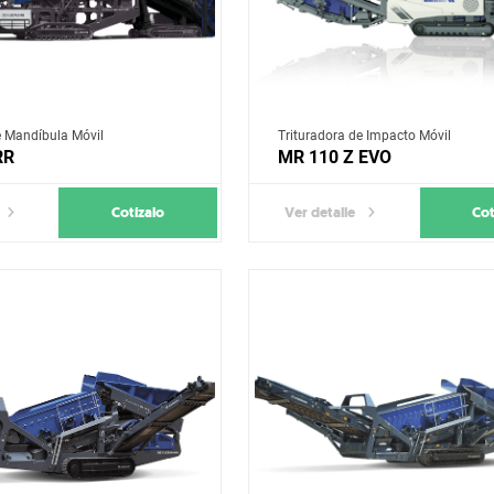
e Mandíbula Móvil
Trituradora de Impacto Móvil
RR
MR 110 Z EVO
Cotízalo
Cot
Ver detalle