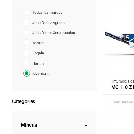
Todas las marcas
John Deere Agrícola
John Deere Construcción
Wirtgen
Vogele
Hamm
Kleemann
Trituradora d
Benninghoven
MC 110 Z
Ciber
Categorías
Ver detalle
Aksa
Fiori
Terramac
Minería