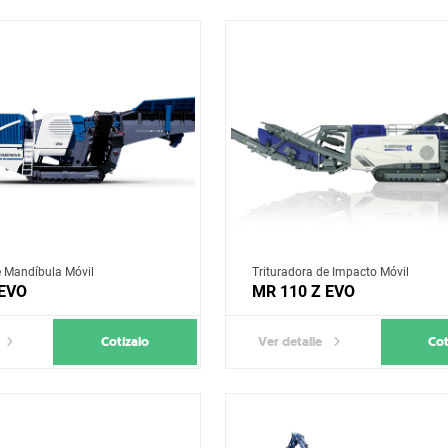
e Mandíbula Móvil
Trituradora de Impacto Móvil
 EVO
MR 110 Z EVO
Cotízalo
Cot
Ver detalle