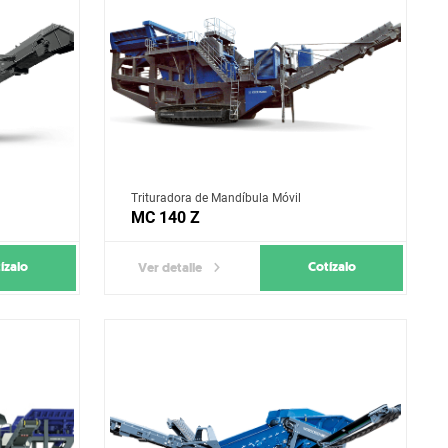
Trituradora de Mandíbula Móvil
MC 140 Z
ízalo
Cotízalo
Ver detalle