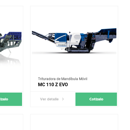
Trituradora de Mandíbula Móvil
MC 110 Z EVO
ízalo
Cotízalo
Ver detalle