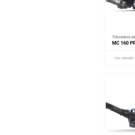
YANMAR
Trituradora d
MC 160 P
Ver detalle