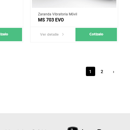
Zaranda Vibratoria Móvil
MS 703 EVO
ízalo
Cotízalo
Ver detalle
1
2
›