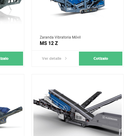
Zaranda Vibratoria Móvil
MS 12 Z
ízalo
Cotízalo
Ver detalle