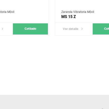
toria Móvil
Zaranda Vibratoria Móvil
MS 15 Z
Cotízalo
Cot
Ver detalle