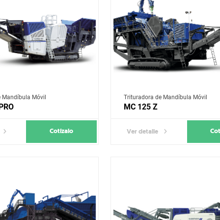
e Mandíbula Móvil
Trituradora de Mandíbula Móvil
 PRO
MC 125 Z
Cotízalo
Cot
Ver detalle