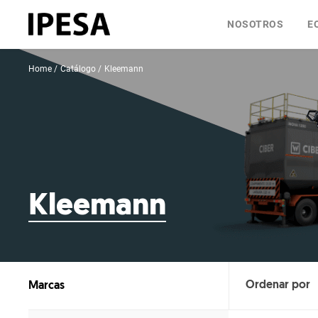
NOSOTROS
E
Home
Catálogo
Kleemann
Kleemann
Marcas